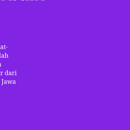
at-
lah
n
r dari
r Jawa