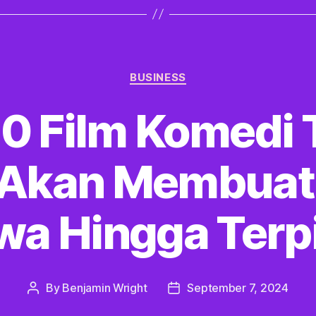
Categories
BUSINESS
 10 Film Komedi 
 Akan Membuat
wa Hingga Terp
By
Benjamin Wright
September 7, 2024
Post
Post
author
date