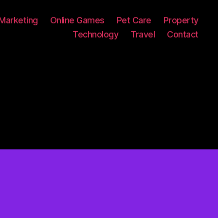
Marketing
Online Games
Pet Care
Property
Technology
Travel
Contact