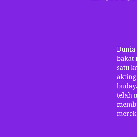
Dunia 
bakat 
satu k
akting
budaya
telah 
membu
merek