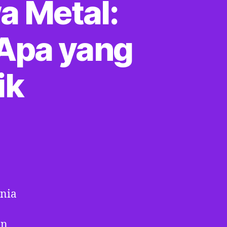
a Metal:
 Apa yang
ik
nia
an