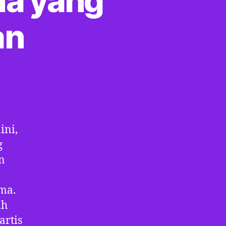
da yang
an
ini,
g
n
ma.
ah
artis