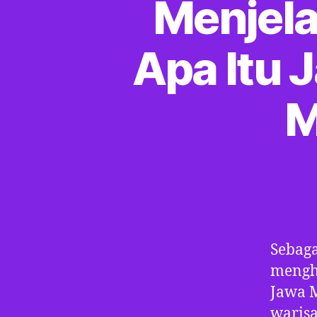
Menjela
Apa Itu 
M
Sebaga
mengh
Jawa M
waris