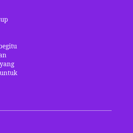
dup
begitu
dan
 yang
 untuk