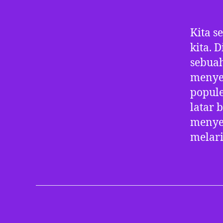
Kita 
kita. 
sebuah
menyeg
popule
latar 
menyen
melari