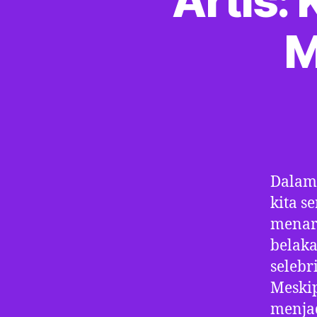
Artis:
M
Dalam 
kita s
menari
belaka
selebr
Meskip
menjad