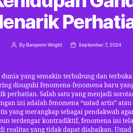
 Kehidupan Gan
enarik Perhati
By
Benjamin Wright
September 7, 2024
Post
Post
author
date
dunia yang semakin terhubung dan terbuka 
ering disuguhi fenomena-fenomena baru yan
k perhatian. Salah satu yang menjadi sorota
ngan ini adalah fenomena “ustad artis” atau
itis yang merangkap sebagai pendakwah aga
un terdengar kontradiktif, fenomena ini tel
i realitas yang tidak dapat diabaikan. Ustad 