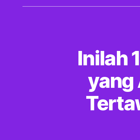
Inilah
yang
Terta