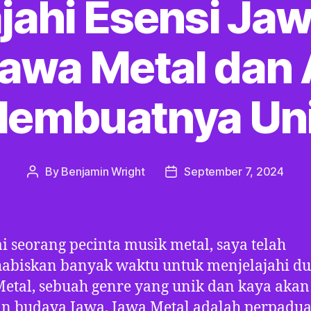
jahi Esensi Jaw
Jawa Metal dan
embuatnya Un
By
Benjamin Wright
September 7, 2024
Post
Post
author
date
i seorang pecinta musik metal, saya telah
abiskan banyak waktu untuk menjelajahi du
etal, sebuah genre yang unik dan kaya akan
an budaya Jawa. Jawa Metal adalah perpadu