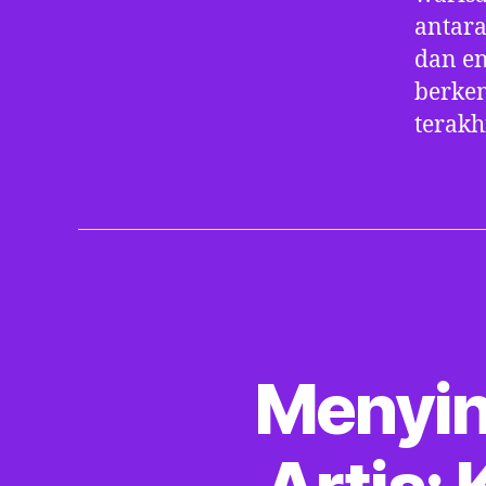
antara
dan en
berke
terak
Menyin