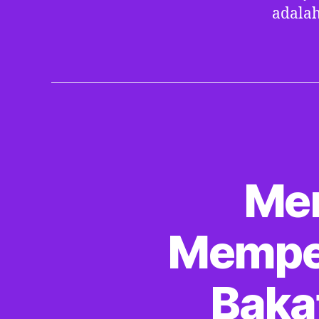
adalah
Men
Memper
Baka