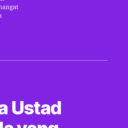
mangat
h
a Ustad