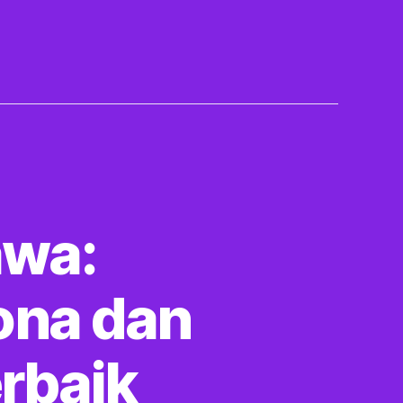
awa:
ona dan
rbaik