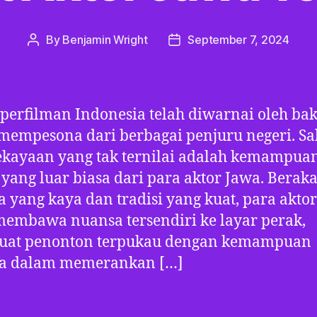
By
Benjamin Wright
September 7, 2024
Post
Post
author
date
perfilman Indonesia telah diwarnai oleh bak
mempesona dari berbagai penjuru negeri. Sa
ekayaan yang tak ternilai adalah kemampua
 yang luar biasa dari para aktor Jawa. Beraka
 yang kaya dan tradisi yang kuat, para akto
membawa nuansa tersendiri ke layar perak,
at penonton terpukau dengan kemampuan
a dalam memerankan […]